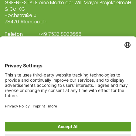
GREEN-ESTATE eine Marke der Willi Mayer Projekt GmbH
& Co. KG
Hochstraße 5
78476 Allensbach
Telefon
+49 7533 8032665
E-Mail
info@green-real.estate
LAGE & ROUTENPLANUNG
Abonnieren Sie unseren
Newsletter
Melden Sie sich heute kostenlos an und werden
Sie als erster über neue Updates informiert.
© 2026 GREEN-ESTATE eine Marke der Willi Mayer Projekt
GmbH & Co. KG