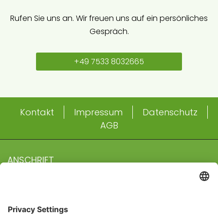
Rufen Sie uns an. Wir freuen uns auf ein persönliches
Gespräch.
+49 7533 8032665
Kontakt
Impressum
Datenschutz
AGB
ANSCHRIFT
GREEN-ESTATE eine Marke der Willi Mayer Projekt GmbH
& Co. KG
Hochstraße 5
Abonnieren Sie unseren
78476 Allensbach