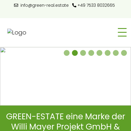
info@green-real.estate
+49 7533 8032665
1
2
3
4
5
6
7
8
GREEN-ESTATE eine Marke der
Willi Mayer Projekt GmbH &