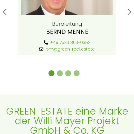
Büroleitung
BERND MENNE
+49 7533 803-0352
bm@green-real.estate
1
2
3
4
GREEN-ESTATE eine Marke
der Willi Mayer Projekt
GmbH & Co. KG