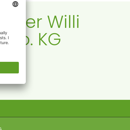
 der Willi
 Co. KG
spräch.
G