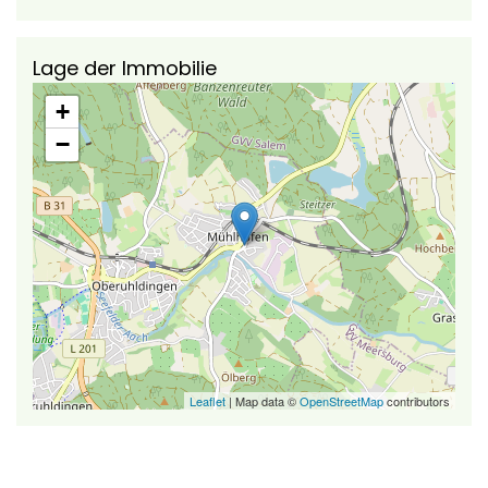
Lage der Immobilie
+
−
Leaflet
| Map data ©
OpenStreetMap
contributors