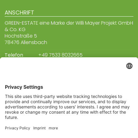
ANSCHRIFT
GREEN-ESTATE eine Marke der Willi Mayer Projekt GmbH
& Co. KG
Hochstraße 5
78476 Allensbach
Telefon
+49 7533 8032665
E-Mail
info@green-real.estate
LAGE & ROUTENPLANUNG
Abonnieren Sie unseren
Newsletter
Melden Sie sich heute kostenlos an und werden
Sie als erster über neue Updates informiert.