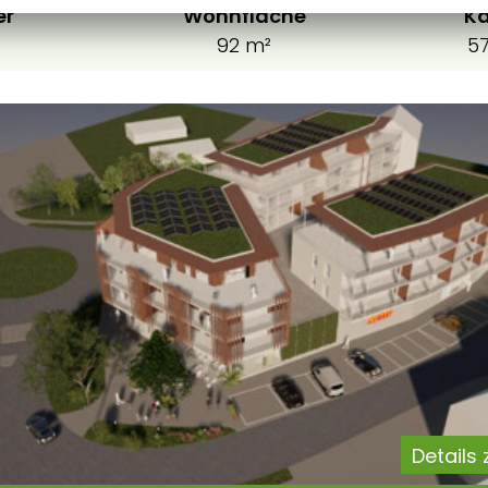
er
Wohnfläche
Ka
92 m²
57
Details