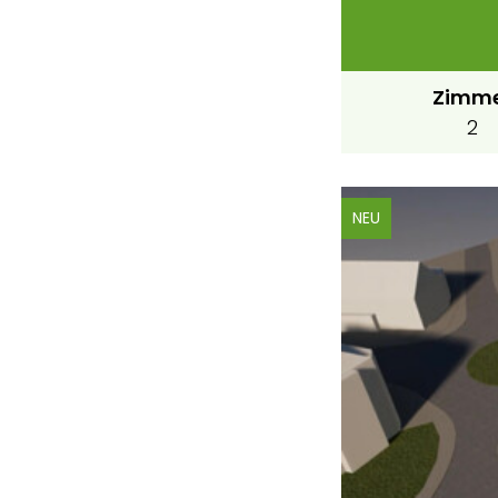
Zimm
2
NEU