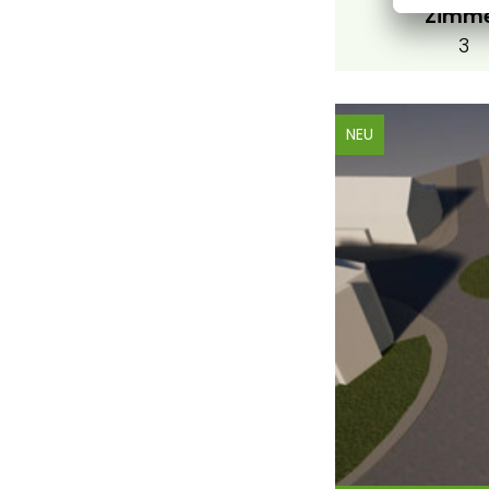
Zimm
3
NEU