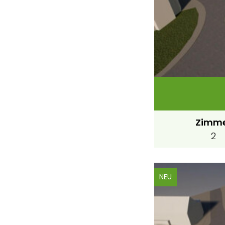
Zimm
2
NEU