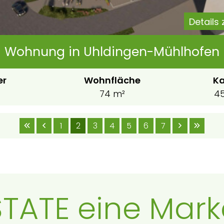
Details
Wohnung in Uhldingen-Mühlhofen
er
Wohnfläche
Ka
74 m²
45
1
2
3
4
5
6
7
ATE eine Marke