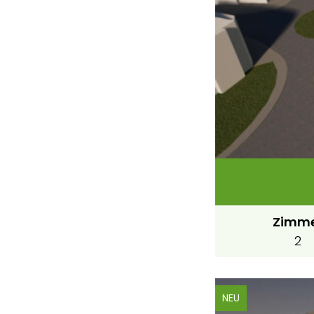
Zimm
2
NEU