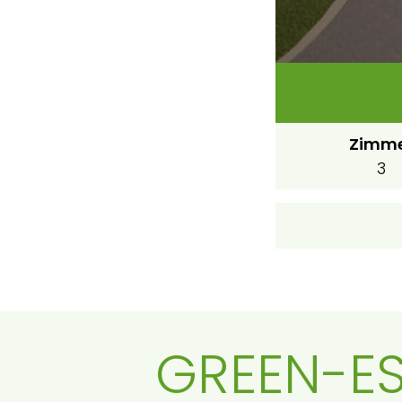
Zimm
3
GREEN-EST